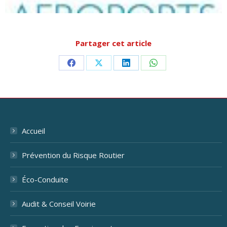
Partager cet article
Partager
Partager
Partager
Partager
sur
sur
sur
sur
Facebook
X
LinkedIn
WhatsApp
Accueil
Prévention du Risque Routier
Éco-Conduite
Audit & Conseil Voirie