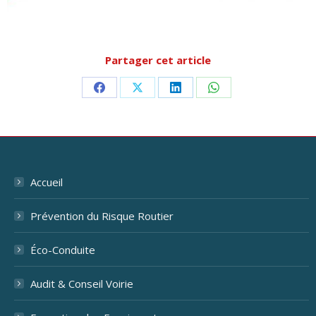
Partager cet article
Partager
Partager
Partager
Partager
sur
sur
sur
sur
Facebook
X
LinkedIn
WhatsApp
Accueil
Prévention du Risque Routier
Éco-Conduite
Audit & Conseil Voirie