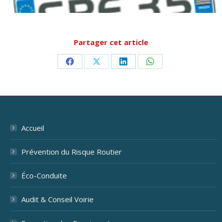
Partager cet article
Partager
Partager
Partager
Partager
sur
sur
sur
sur
Facebook
X
LinkedIn
WhatsApp
Accueil
Prévention du Risque Routier
Éco-Conduite
Audit & Conseil Voirie