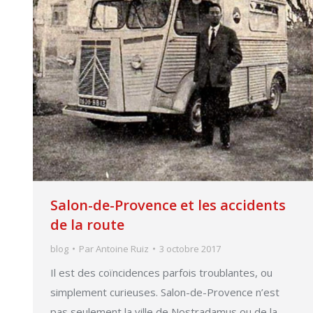
Salon-de-Provence et les accidents
de la route
blog
Par
Antoine Ruiz
3 octobre 2017
Il est des coïncidences parfois troublantes, ou
simplement curieuses. Salon-de-Provence n’est
pas seulement la ville de Nostradamus ou de la