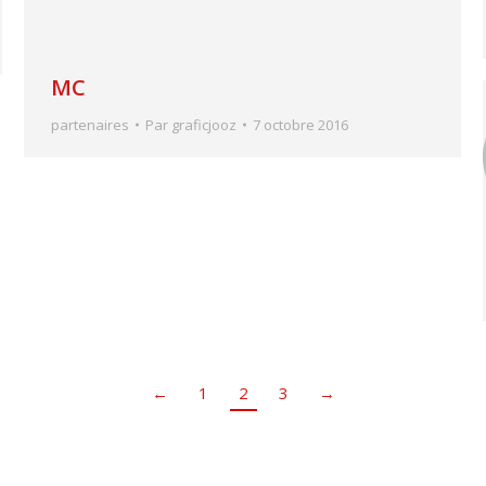
MC
partenaires
Par
graficjooz
7 octobre 2016
←
1
2
3
→