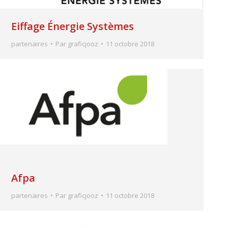
Eiffage Énergie Systèmes
partenaires
Par
graficjooz
11 octobre 2018
Afpa
partenaires
Par
graficjooz
11 octobre 2018