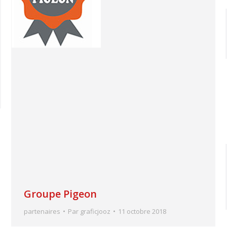
Groupe Pigeon
partenaires
Par
graficjooz
11 octobre 2018