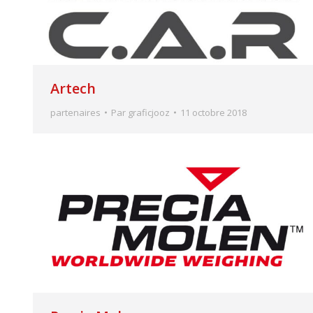
Artech
partenaires
Par
graficjooz
11 octobre 2018