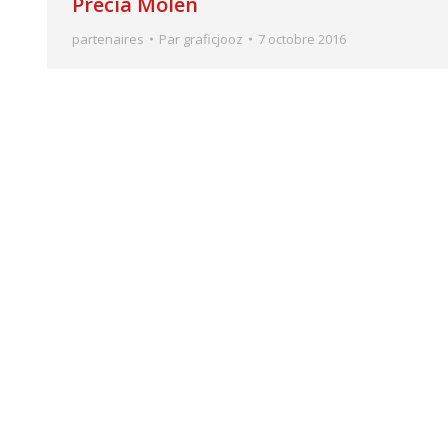
Precia Molen
partenaires
Par
graficjooz
7 octobre 2016