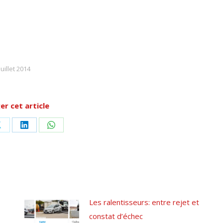
juillet 2014
er cet article
r
Partager
Partager
Partager
sur
sur
sur
ok
X
LinkedIn
WhatsApp
Les ralentisseurs: entre rejet et
constat d’échec