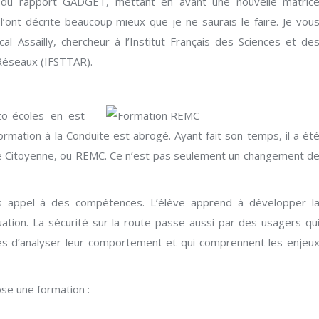
n du rapport GADGET, mettant en avant une nouvelle matric
’ont décrite beaucoup mieux que je ne saurais le faire. Je vou
l Assailly, chercheur à l’Institut Français des Sciences et de
Réseaux (IFSTTAR).
uto-écoles en est
ormation à la Conduite est abrogé. Ayant fait son temps, il a ét
ité Citoyenne, ou REMC. Ce n’est pas seulement un changement d
ais appel à des compétences. L’élève apprend à développer l
ation. La sécurité sur la route passe aussi par des usagers qu
les d’analyser leur comportement et qui comprennent les enjeu
ose une formation :