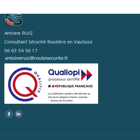
Antoine RUIZ
Consultant Sécurité Routière en Vaucluse
06 63 54 56 17
Trouvez nous sur :
Facebook
LinkedIn
page
page
opens
opens