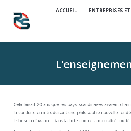
ACCUEIL
ENTREPRISES ET
L’enseignement
Cela faisait 20 ans que les pays scandinaves avaient cham
la conduite en introduisant une philosophie nouvelle fondé
le besoin d’avancer dans la lutte contre la mortalité rout