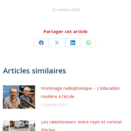
15 octobre 2020
Partager cet article
Partager
Partager
Partager
Partager
sur
sur
sur
sur
Facebook
X
LinkedIn
WhatsApp
Articles similaires
Hommage radiophonique – L’éducation
routière à l’école
27 janvier 2023
Les ralentisseurs: entre rejet et constat
d’échec