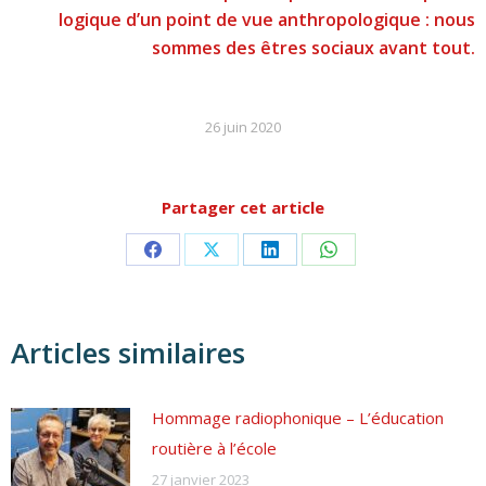
logique d’un point de vue anthropologique : nous
sommes des êtres sociaux avant tout.
26 juin 2020
Partager cet article
Partager
Partager
Partager
Partager
sur
sur
sur
sur
Facebook
X
LinkedIn
WhatsApp
Articles similaires
Hommage radiophonique – L’éducation
routière à l’école
27 janvier 2023