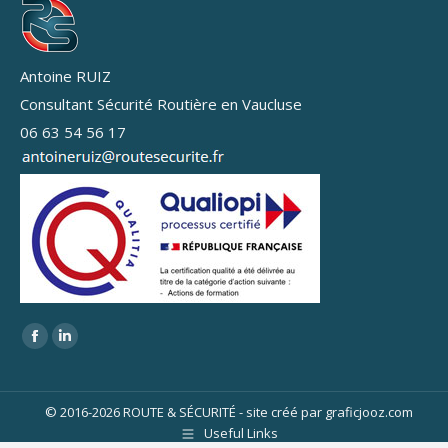
Antoine RUIZ
Consultant Sécurité Routière en Vaucluse
06 63 54 56 17
Trouvez nous sur :
Facebook
LinkedIn
page
page
opens
opens
© 2016-2026 ROUTE & SÉCURITÉ - site créé par
graficjooz.com
in
in
Useful Links