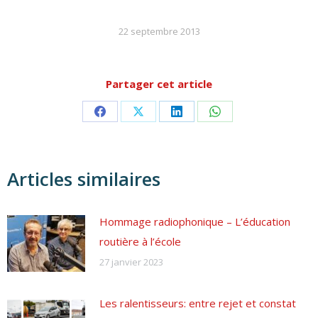
22 septembre 2013
Partager cet article
Partager
Partager
Partager
Partager
sur
sur
sur
sur
Facebook
X
LinkedIn
WhatsApp
Articles similaires
Hommage radiophonique – L’éducation
routière à l’école
27 janvier 2023
Les ralentisseurs: entre rejet et constat