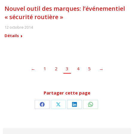
Nouvel outil des marques: l’événementiel
« sécurité routière »
12 octobre 2014
Détails
←
1
2
3
4
5
→
Partager cette page
Partager
Partager
Partager
Partager
sur
sur
sur
sur
Facebook
X
LinkedIn
WhatsApp